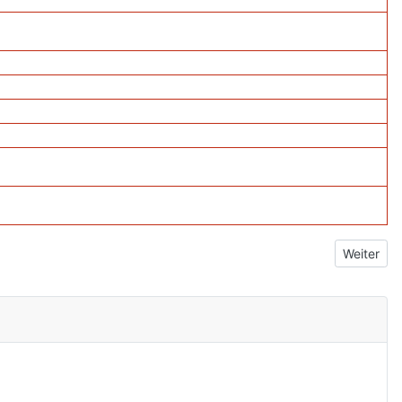
Nächster 
Weiter