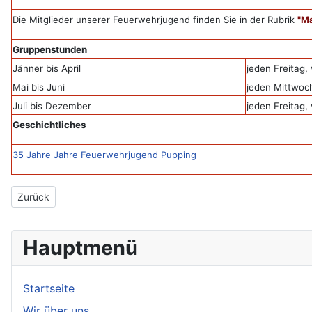
Die Mitglieder unserer Feuerwehrjugend finden Sie in der Rubrik
"
Ma
Gruppenstunden
Jänner bis April
jeden Freitag,
Mai bis Juni
jeden Mittwoch
Juli bis Dezember
jeden Freitag,
Geschichtliches
35 Jahre Jahre Feuerwehrjugend Pupping
Vorheriger Beitrag: 20111029 WTA
Zurück
Hauptmenü
Startseite
Wir über uns