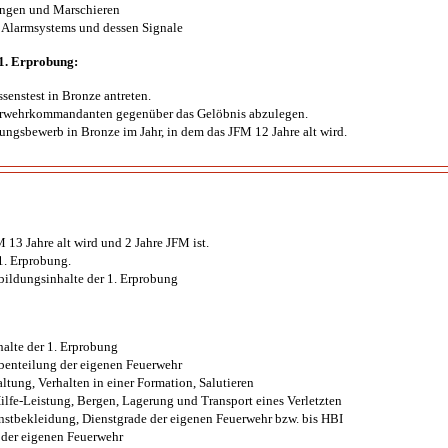
ngen und Marschieren
 Alarmsystems und dessen Signale
 1. Erprobung:
enstest in Bronze antreten.
rwehrkommandanten gegenüber das Gelöbnis abzulegen.
ungsbewerb in Bronze im Jahr, in dem das JFM 12 Jahre alt wird.
M 13 Jahre alt wird und 2 Jahre JFM ist.
1. Erprobung.
ildungsinhalte der 1. Erprobung
halte der 1. Erprobung
benteilung der eigenen Feuerwehr
ltung, Verhalten in einer Formation, Salutieren
ilfe-Leistung, Bergen, Lagerung und Transport eines Verletzten
nstbekleidung, Dienstgrade der eigenen Feuerwehr bzw. bis HBI
der eigenen Feuerwehr