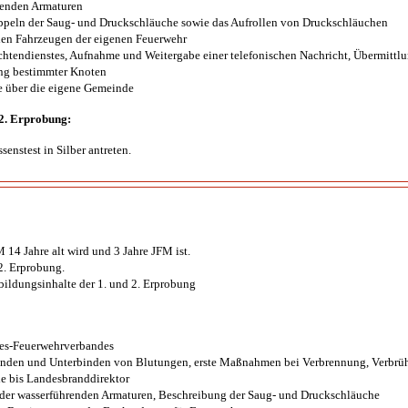
renden Armaturen
peln der Saug- und Druckschläuche sowie das Aufrollen von Druckschläuchen
den Fahrzeugen der eigenen Feuerwehr
htendienstes, Aufnahme und Weitergabe einer telefonischen Nachricht, Übermittlu
g bestimmter Knoten
e über die eigene Gemeinde
 2. Erprobung:
nstest in Silber antreten.
M 14 Jahre alt wird und 3 Jahre JFM ist.
2. Erprobung.
ldungsinhalte der 1. und 2. Erprobung
des-Feuerwehrverbandes
nden und Unterbinden von Blutungen, erste Maßnahmen bei Verbrennung, Verbrüh
e bis Landesbranddirektor
 der wasserführenden Armaturen, Beschreibung der Saug- und Druckschläuche