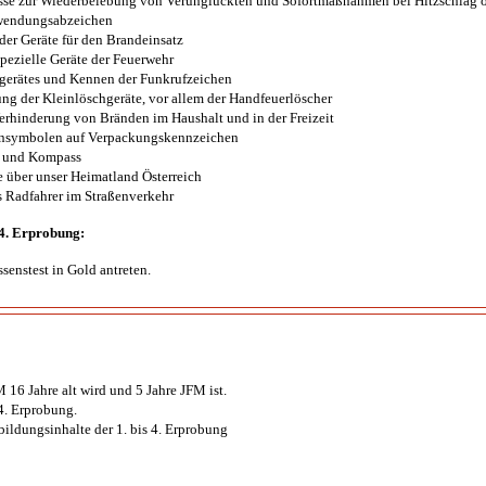
sse zur Wiederbelebung von Verunglückten und Sofortmaßnahmen bei Hitzschlag
wendungsabzeichen
er Geräte für den Brandeinsatz
pezielle Geräte der Feuerwehr
gerätes und Kennen der Funkrufzeichen
 der Kleinlöschgeräte, vor allem der Handfeuerlöscher
Verhinderung von Bränden im Haushalt und in der Freizeit
nsymbolen auf Verpackungskennzeichen
e und Kompass
 über unser Heimatland Österreich
s Radfahrer im Straßenverkehr
 4. Erprobung:
enstest in Gold antreten.
M 16 Jahre alt wird und 5 Jahre JFM ist.
4. Erprobung.
ldungsinhalte der 1. bis 4. Erprobung