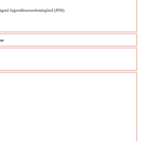
stgrad Jugendfeuerwehrmitglied (JFM).
en