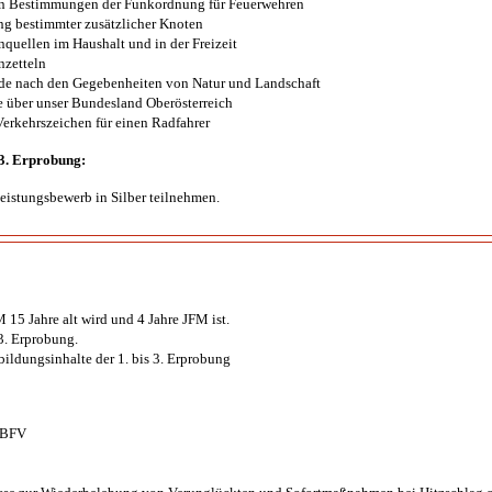
en Bestimmungen der Funkordnung für Feuerwehren
 bestimmter zusätzlicher Knoten
quellen im Haushalt und in der Freizeit
nzetteln
de nach den Gegebenheiten von Natur und Landschaft
 über unser Bundesland Oberösterreich
erkehrszeichen für einen Radfahrer
 3. Erprobung:
istungsbewerb in Silber teilnehmen.
M 15 Jahre alt wird und 4 Jahre JFM ist.
3. Erprobung.
ldungsinhalte der 1. bis 3. Erprobung
ÖBFV