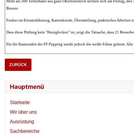
Mehr als 500 Teilnehmer aus ganz Oberösterreich stellten sich am Freitag, den
Bronze.
Funker im Einsatzfahrzeug, Kartenkunde, Übermittlung, praktisches Arbeiten mi
Dass diese Prüfung kein "Honiglecken" ist, zeigt die Tatsache, dass 21 Bewerber
Für die Kameraden der FF Pupping wurde jedoch die weiße Fahne gehisst. Alle 
VORHERIGER BEITRAG: 2017 05 19 WLAG LINZ
ZURÜCK
Hauptmenü
Startseite
Wir über uns
Ausrüstung
Sachbereiche