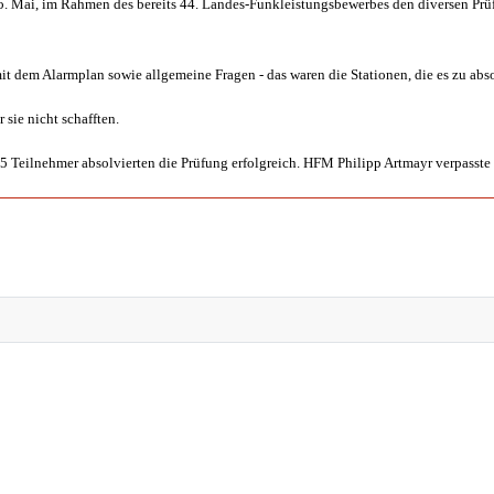
 5. Mai, im Rahmen des bereits 44. Landes-Funkleistungsbewerbes den diversen Prüf
t dem Alarmplan sowie allgemeine Fragen - das waren die Stationen, die es zu abso
 sie nicht schafften.
5 Teilnehmer absolvierten die Prüfung erfolgreich. HFM Philipp Artmayr verpasste 