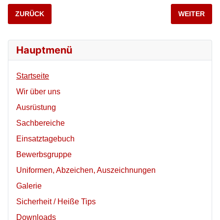
VORHERIGER BEITRAG: 2025_STRASSENFEST-EINLADUNG
NÄCHSTER B
ZURÜCK
WEITER
Hauptmenü
Startseite
Wir über uns
Ausrüstung
Sachbereiche
Einsatztagebuch
Bewerbsgruppe
Uniformen, Abzeichen, Auszeichnungen
Galerie
Sicherheit / Heiße Tips
Downloads