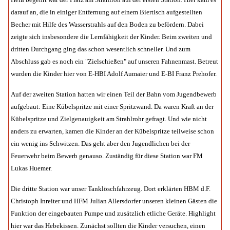
darauf an, die in einiger Entfernung auf einem Biertisch aufgestellten
Becher mit Hilfe des Wasserstrahls auf den Boden zu befördern. Dabei
zeigte sich insbesondere die Lernfähigkeit der Kinder. Beim zweiten und
dritten Durchgang ging das schon wesentlich schneller. Und zum
Abschluss gab es noch ein "Zielschießen" auf unseren Fahnenmast. Betreut
wurden die Kinder hier von E-HBI Adolf Aumaier und E-BI Franz Prehofer.
Auf der zweiten Station hatten wir einen Teil der Bahn vom Jugendbewerb
aufgebaut: Eine Kübelspritze mit einer Spritzwand. Da waren Kraft an der
Kübelspritze und Zielgenauigkeit am Strahlrohr gefragt. Und wie nicht
anders zu erwarten, kamen die Kinder an der Kübelspritze teilweise schon
ein wenig ins Schwitzen. Das geht aber den Jugendlichen bei der
Feuerwehr beim Bewerb genauso. Zuständig für diese Station war FM
Lukas Huemer.
Die dritte Station war unser Tanklöschfahrzeug. Dort erklärten HBM d.F.
Christoph Inreiter und HFM Julian Allersdorfer unseren kleinen Gästen die
Funktion der eingebauten Pumpe und zusätzlich etliche Geräte. Highlight
hier war das Hebekissen. Zunächst sollten die Kinder versuchen, einen