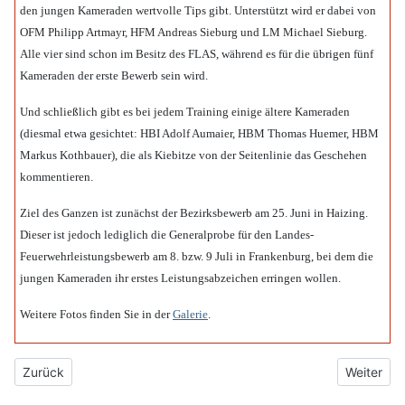
den jungen Kameraden wertvolle Tips gibt. Unterstützt wird er dabei von
OFM Philipp Artmayr, HFM Andreas Sieburg und LM Michael Sieburg.
Alle vier sind schon im Besitz des FLAS, während es für die übrigen fünf
Kameraden der erste Bewerb sein wird.
Und schließlich gibt es bei jedem Training einige ältere Kameraden
(diesmal etwa gesichtet: HBI Adolf Aumaier, HBM Thomas Huemer, HBM
Markus Kothbauer), die als Kiebitze von der Seitenlinie das Geschehen
kommentieren.
Ziel des Ganzen ist zunächst der Bezirksbewerb am 25. Juni in Haizing.
Dieser ist jedoch lediglich die Generalprobe für den Landes-
Feuerwehrleistungsbewerb am 8. bzw. 9 Juli in Frankenburg, bei dem die
jungen Kameraden ihr erstes Leistungsabzeichen erringen wollen.
Weitere Fotos finden Sie in der
Galerie
.
Vorheriger Beitrag: 2016_06_25_BLB_Haizing
Nächster 
Zurück
Weiter