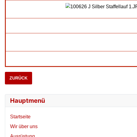
VORHERIGER BEITRAG: 20110707 LANDESBEWERB
ZURÜCK
Hauptmenü
Startseite
Wir über uns
Ausrüstung