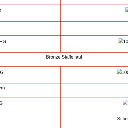
Bronze Staffellauf
ern
Silb